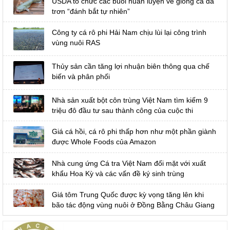
USDA tổ chức các buổi huấn luyện về giống cá da
trơn “đánh bắt tự nhiên”
Công ty cá rô phi Hải Nam chịu lùi lại công trình
vùng nuôi RAS
Thủy sản cần tăng lợi nhuận biên thông qua chế
biến và phân phối
Nhà sản xuất bột côn trùng Việt Nam tìm kiếm 9
triệu đô đầu tư sau thành công của cuộc thi
Giá cá hồi, cá rô phi thấp hơn như một phần giành
được Whole Foods của Amazon
Nhà cung ứng Cá tra Việt Nam đối mặt với xuất
khẩu Hoa Kỳ và các vấn đề ký sinh trùng
Giá tôm Trung Quốc được kỳ vọng tăng lên khi
bão tác động vùng nuôi ở Đồng Bằng Châu Giang