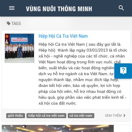
TAGS
Hiệp Hội Cá Tra Việt Nam
Hiệp hội Cá tra Việt Nam ( sau đây gọi tắt là
Hiệp hội) thành lập ngày 03/01/2013 là tổ chức
xã hội - nghề nghiệp của các tổ chức, cá nhân
Việt Nam hoạt động trong lĩnh vực nuôi, chế
biến, xuất khẩu và các hoạt động nghiên cứu,
dịch vụ hỗ trợ ngành cá tra Việt Nam, tự
nguyện thành lập, nhằm mục đích tập hợp,
đoàn kết hội viên, bảo vệ quyền, lợi ích hợp
pháp của hội viên, hỗ trợ nhau hoạt động có
hiệu quả, góp phần vào việc phát triển kinh tế -
xã hội của đất nước.
giới thiệu
hiệp hội cá tra việt nam
cá tra việt nam
XEM THÊM