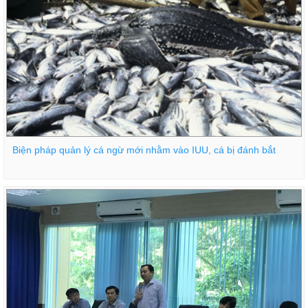
Biện pháp quản lý cá ngừ mới nhằm vào IUU, cá bị đánh bắt