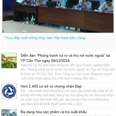
Thúc đẩy nuôi trồng thủy sản Việt Nam bền vững
Diễn đàn “Phòng tránh rủi ro và thu nợ nước ngoài” tại
TP Cần Thơ ngày 08/12/2016
Hiệp hội cá Tra Việt Nam thông tin đến Quý Doanh nghiệp Diễn
đàn "Phòng tránh rủi ro và thu nợ nước ngoài" do Tạp chí Thuỷ sản
tổ chức tại TP Cần Thơ. Theo Tổng cục Hải quan, tổng kim ngạch
xuất nhập khẩu hàng hóa Việt Nam 6 tháng đầu năm...
Hơn 1.400 cơ sở có chứng nhận Bap
FIS - Liên minh nuôi trồng thủy sản toàn cầu (GAA) đã công bố số
lượng nhà máy chế biến, trang trại, trại giống và các nhà máy thức
ăn chăn nuôi trên toàn thế giới đạt chứng nhận nuôi trồng thủy
sản thực tiễn tốt nhất (BAP) vượt mốc 1.400...
Đa dạng hóa sản phẩm cá tra xuất khẩu