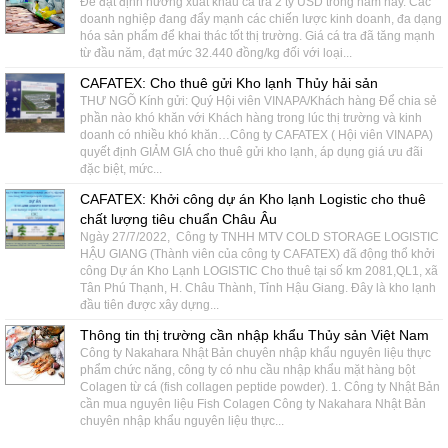
Để đạt định hướng xuất khẩu cá tra 2 tỷ USD trong năm nay. Các
doanh nghiệp đang đẩy mạnh các chiến lược kinh doanh, đa dạng
hóa sản phẩm để khai thác tốt thị trường. Giá cá tra đã tăng mạnh
từ đầu năm, đạt mức 32.440 đồng/kg đối với loại...
CAFATEX: Cho thuê gửi Kho lạnh Thủy hải sản
THƯ NGÕ Kính gửi: Quý Hội viên VINAPA/Khách hàng Để chia sẻ
phần nào khó khăn với Khách hàng trong lúc thị trường và kinh
doanh có nhiều khó khăn…Công ty CAFATEX ( Hội viên VINAPA)
quyết định GIẢM GIÁ cho thuê gửi kho lạnh, áp dụng giá ưu đãi
đặc biệt, mức...
CAFATEX: Khởi công dự án Kho lạnh Logistic cho thuê
chất lượng tiêu chuẩn Châu Âu
Ngày 27/7/2022, Công ty TNHH MTV COLD STORAGE LOGISTIC
HẬU GIANG (Thành viên của công ty CAFATEX) đã động thổ khởi
công Dự án Kho Lạnh LOGISTIC Cho thuê tại số km 2081,QL1, xã
Tân Phú Thạnh, H. Châu Thành, Tỉnh Hậu Giang. Đây là kho lạnh
đầu tiên được xây dựng...
Thông tin thị trường cần nhập khẩu Thủy sản Việt Nam
Công ty Nakahara Nhật Bản chuyên nhập khẩu nguyên liệu thực
phẩm chức năng, công ty có nhu cầu nhập khẩu mặt hàng bột
Colagen từ cá (fish collagen peptide powder). 1. Công ty Nhật Bản
cần mua nguyên liệu Fish Colagen Công ty Nakahara Nhật Bản
chuyên nhập khẩu nguyên liệu thực...