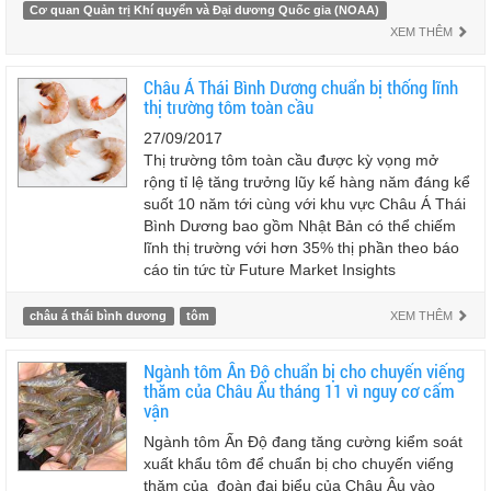
Cơ quan Quản trị Khí quyển và Đại dương Quốc gia (NOAA)
XEM THÊM
Châu Á Thái Bình Dương chuẩn bị thống lĩnh
thị trường tôm toàn cầu
27/09/2017
Thị trường tôm toàn cầu được kỳ vọng mở
rộng tỉ lệ tăng trưởng lũy kế hàng năm đáng kể
suốt 10 năm tới cùng với khu vực Châu Á Thái
Bình Dương bao gồm Nhật Bản có thể chiếm
lĩnh thị trường với hơn 35% thị phần theo báo
cáo tin tức từ Future Market Insights
châu á thái bình dương
tôm
XEM THÊM
Ngành tôm Ấn Độ chuẩn bị cho chuyến viếng
thăm của Châu Âu tháng 11 vì nguy cơ cấm
vận
Ngành tôm Ấn Độ đang tăng cường kiểm soát
xuất khẩu tôm để chuẩn bị cho chuyến viếng
thăm của đoàn đại biểu của Châu Âu vào