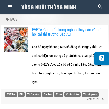
TAGS
EVFTA-Cam kết trong ngành thủy sản và cơ
hội tại thị trường Bắc Âu
Xóa bỏ ngay khoảng 50% số dòng thuế ngay khi Hiệp
định có hiệu lực, trong đó phần lớn các sản phẩm thuế
cao từ 6-22% được xóa bỏ về 0% như hàu, điệp, mực,
bạch tuộc, nghêu, sò, bào ngư chế biến, tôm sú đông
lạnh,…
EVFTA
EU
Thủy sản
Cá Tra
Tôm
Xuất khẩu
Thuế quan
XEM THÊM