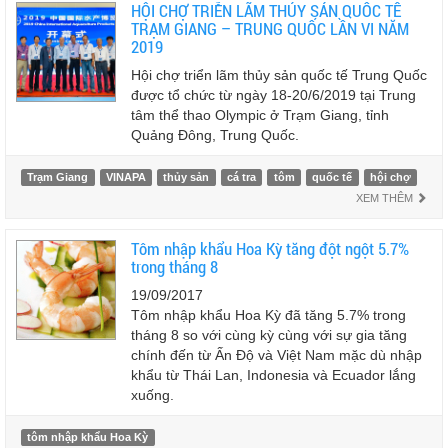
HỘI CHỢ TRIỄN LÃM THỦY SẢN QUỐC TẾ
TRẠM GIANG – TRUNG QUỐC LẦN VI NĂM
2019
Hội chợ triển lãm thủy sản quốc tế Trung Quốc
được tổ chức từ ngày 18-20/6/2019 tại Trung
tâm thể thao Olympic ở Trạm Giang, tỉnh
Quảng Đông, Trung Quốc.
Trạm Giang
VINAPA
thủy sản
cá tra
tôm
quốc tế
hội chợ
XEM THÊM
Tôm nhập khẩu Hoa Kỳ tăng đột ngột 5.7%
trong tháng 8
19/09/2017
Tôm nhập khẩu Hoa Kỳ đã tăng 5.7% trong
tháng 8 so với cùng kỳ cùng với sự gia tăng
chính đến từ Ấn Độ và Việt Nam mặc dù nhập
khẩu từ Thái Lan, Indonesia và Ecuador lắng
xuống.
tôm nhập khẩu Hoa Kỳ