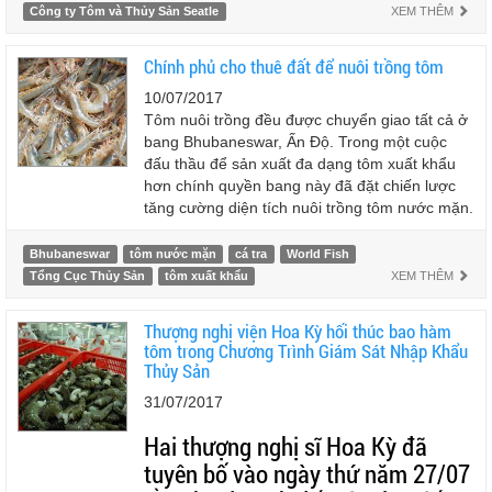
Công ty Tôm và Thủy Sản Seatle
XEM THÊM
Chính phủ cho thuê đất để nuôi trồng tôm
10/07/2017
Tôm nuôi trồng đều được chuyển giao tất cả ở
bang Bhubaneswar, Ấn Độ. Trong một cuộc
đấu thầu để sản xuất đa dạng tôm xuất khẩu
hơn chính quyền bang này đã đặt chiến lược
tăng cường diện tích nuôi trồng tôm nước mặn.
Bhubaneswar
tôm nước mặn
cá tra
World Fish
Tổng Cục Thủy Sản
tôm xuất khẩu
XEM THÊM
Thượng nghị viện Hoa Kỳ hối thúc bao hàm
tôm trong Chương Trình Giám Sát Nhập Khẩu
Thủy Sản
31/07/2017
Hai thượng nghị sĩ Hoa Kỳ đã
tuyên bố vào ngày thứ năm 27/07