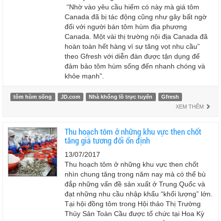
“Nhờ vào yêu cầu hiếm có này mà giá tôm
Canada đã bị tác động cũng như gây bất ngờ
đối với người bán tôm hùm địa phương
Canada. Một vài thị trường nội địa Canada đã
hoàn toàn hết hàng vì sự tăng vọt nhu cầu”
theo Gfresh với diễn đàn được tận dụng để
đảm bảo tôm hùm sống đến nhanh chóng và
khỏe mạnh”.
tôm hùm sống
JD.com
Nhà khổng lồ trực tuyến
Gfresh
XEM THÊM
Thu hoạch tôm ở những khu vực then chốt
tăng giá tương đối ổn định
13/07/2017
Thu hoạch tôm ở những khu vực then chốt
nhìn chung tăng trong năm nay mà có thể bù
đắp những vấn đề sản xuất ở Trung Quốc và
đạt những nhu cầu nhập khẩu “khối lượng” lớn.
Tại hội đồng tôm trong Hội thảo Thị Trường
Thủy Sản Toàn Cầu được tổ chức tại Hoa Kỳ