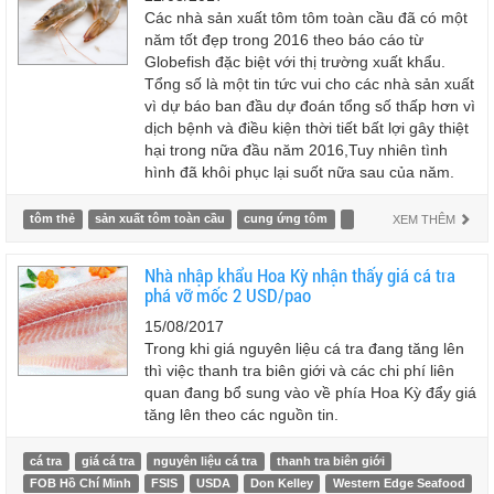
Các nhà sản xuất tôm tôm toàn cầu đã có một
năm tốt đẹp trong 2016 theo báo cáo từ
Globefish đặc biệt với thị trường xuất khẩu.
Tổng số là một tin tức vui cho các nhà sản xuất
vì dự báo ban đầu dự đoán tổng số thấp hơn vì
dịch bệnh và điều kiện thời tiết bất lợi gây thiệt
hại trong nữa đầu năm 2016,Tuy nhiên tình
hình đã khôi phục lại suốt nữa sau của năm.
tôm thẻ
sản xuất tôm toàn cầu
cung ứng tôm
XEM THÊM
Nhà nhập khẩu Hoa Kỳ nhận thấy giá cá tra
phá vỡ mốc 2 USD/pao
15/08/2017
Trong khi giá nguyên liệu cá tra đang tăng lên
thì việc thanh tra biên giới và các chi phí liên
quan đang bổ sung vào về phía Hoa Kỳ đẩy giá
tăng lên theo các nguồn tin.
cá tra
giá cá tra
nguyên liệu cá tra
thanh tra biên giới
FOB Hồ Chí Minh
FSIS
USDA
Don Kelley
Western Edge Seafood