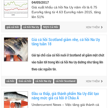
04/05/2017
Giá xuất khẩu cá hồi Na Uy năm rồi là 6.75
Euro/kg tăng từ 4.63 Euro/kg năm 2015, tăng
lên 51%
giá cá hồi
cá hồi Na Uy
NQS Cá Hồi
XEM THÊM
Giá cá hồi Scotland giảm nhẹ, cá hồi Na Uy
tăng tuần 18
Giá tại chỗ của cá hồi nuôi ở Scotland sẽ giảm một chút
vào tuần tới trong khi cá hồi Na Uy dường như tăng lên
theo các nguồn tin.
cá hồi
Giá cá hồi
cá hồi Na Uy
cá hồi Scotland
XEM THÊM
Đầu ra thấp, giá thành phẩm Na Uy đắt tạo
nâng mức giá cá hồi ở Châu Á
Undercurrent News – Việc tăng giá thành cá