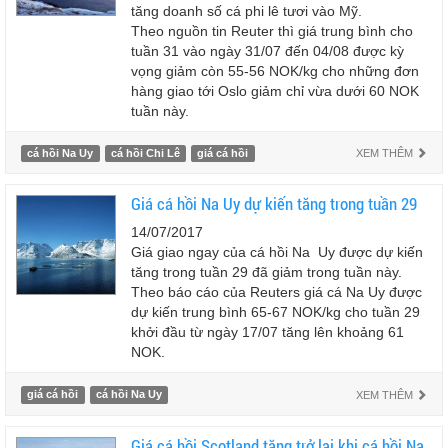
tăng doanh số cá phi lê tươi vào Mỹ.
Theo nguồn tin Reuter thì giá trung bình cho
tuần 31 vào ngày 31/07 đến 04/08 được kỳ
vọng giảm còn 55-56 NOK/kg cho những đơn
hàng giao tới Oslo giảm chỉ vừa dưới 60 NOK
tuần này.
cá hồi Na Uy
cá hồi Chi Lê
giá cá hồi
XEM THÊM
Giá cá hồi Na Uy dự kiến tăng trong tuần 29
14/07/2017
Giá giao ngay của cá hồi Na Uy được dự kiến
tăng trong tuần 29 đã giảm trong tuần này.
Theo báo cáo của Reuters giá cá Na Uy được
dự kiến trung bình 65-67 NOK/kg cho tuần 29
khởi đầu từ ngày 17/07 tăng lên khoảng 61
NOK.
giá cá hồi
cá hồi Na Uy
XEM THÊM
Giá cá hồi Scotland tăng trở lại khi cá hồi Na