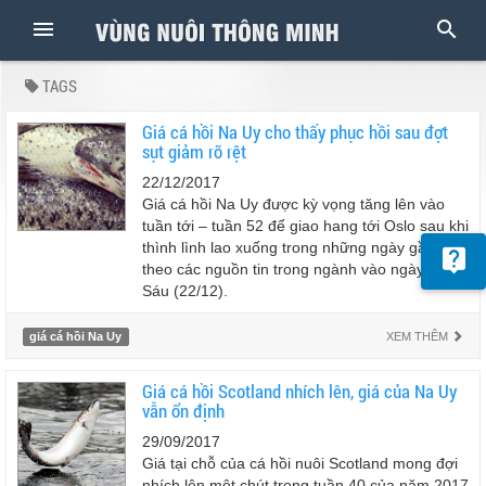
TAGS
Giá cá hồi Na Uy cho thấy phục hồi sau đợt
sụt giảm rõ rệt
22/12/2017
Giá cá hồi Na Uy được kỳ vọng tăng lên vào
tuần tới – tuần 52 để giao hang tới Oslo sau khi
thình lình lao xuống trong những ngày gần đây
theo các nguồn tin trong ngành vào ngày thứ
Sáu (22/12).
giá cá hồi Na Uy
XEM THÊM
Giá cá hồi Scotland nhích lên, giá của Na Uy
vẫn ổn định
29/09/2017
Giá tại chỗ của cá hồi nuôi Scotland mong đợi
nhích lên một chút trong tuần 40 của năm 2017