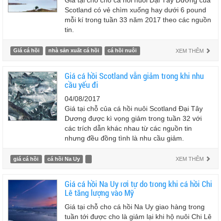
Giá tại chỗ cho cá hồi nuôi Đại Tây Dương của
Scotland có vẻ chìm xuống hay dưới 6 pound
mỗi kí trong tuần 33 năm 2017 theo các nguồn
tin.
Giá cá hồi
nhà sản xuất cá hồi
cá hồi nuôi
XEM THÊM
Giá cá hồi Scotland vẫn giảm trong khi nhu
cầu yếu đi
04/08/2017
Giá tại chỗ của cá hồi nuôi Scotland Đại Tây
Dương được kì vọng giảm trong tuần 32 với
các trích dẫn khác nhau từ các nguồn tin
nhưng đều đồng tình là nhu cầu giảm.
giá cá hồi
cá hồi Na Uy
XEM THÊM
Giá cá hồi Na Uy rơi tự do trong khi cá hồi Chi
Lê tăng lượng vào Mỹ
Giá tại chỗ cho cá hồi Na Uy giao hàng trong
tuần tới được cho là giảm lại khi hộ nuôi Chi Lê