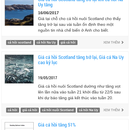
Uy tăng
16/06/2017
Giá tại chỗ cho cá hồi nuôi Scotland cho thấy
tăng trở lại sau vài tuần ổn định theo một
nguồn tin nhà chế biến ở Anh cho biết.
cá hồi scotland
cá hồi Na Uy
giá cá hồi
XEM THÊM
Giá cá hồi Scotland tăng trở lại, Giá cá Na Uy
cao kỷ lục
19/05/2017
Giá cá hồi nuôi Scotland dường như tăng vọt
lên lần nữa vào tuần 21 khởi đầu từ 22/5 sau
khi dự báo tăng giá kết thúc vào tuần 20.
cá hồi
giá cá hồi
cá hồi nuôi Scotland
cá hồi Na Uy
XEM THÊM
Giá cá hồi tăng 51%