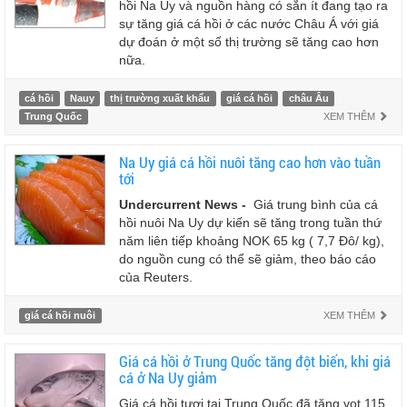
hồi Na Uy và nguồn hàng có sẵn ít đang tạo ra
sự tăng giá cá hồi ở các nước Châu Á với giá
dự đoán ở một số thị trường sẽ tăng cao hơn
nữa.
cá hồi
Nauy
thị trường xuất khẩu
giá cá hồi
châu Âu
Trung Quốc
XEM THÊM
Na Uy giá cá hồi nuôi tăng cao hơn vào tuần
tới
Undercurrent News -
Giá trung bình của cá
hồi nuôi Na Uy dự kiến sẽ tăng trong tuần thứ
năm liên tiếp khoảng NOK 65 kg ( 7,7 Đô/ kg),
do nguồn cung có thể sẽ giảm, theo báo cáo
của Reuters.
giá cá hồi nuôi
XEM THÊM
Giá cá hồi ở Trung Quốc tăng đột biến, khi giá
cá ở Na Uy giảm
Giá cá hồi tươi tại Trung Quốc đã tăng vọt 115