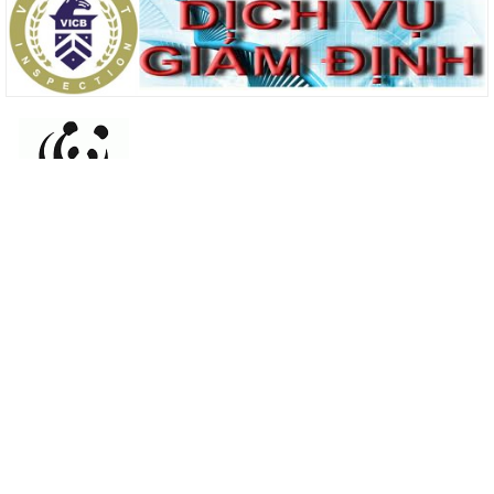
Thông tin bản đồ được tài trợ bởi WWF-VietNam
Thông tin liên hệ:
Hiệp hội cá Tra Việt Nam
Địa chỉ: Số 43A Đường 3/2, Phường Xuân Khánh, Quận Ninh
Kiều, TP Cần Thơ
Điện thoại: 0292 3819091 - Fax: 0292 3819003
Email: vietnam.office@vnpangasius.com
Người liên hệ: Ông Trần Thanh Phong - Phó Tổng Thư ký
Phone: 0907 788798 - Email: hiephoicatravietnam@gmail.com
Kết nối với chúng tôi