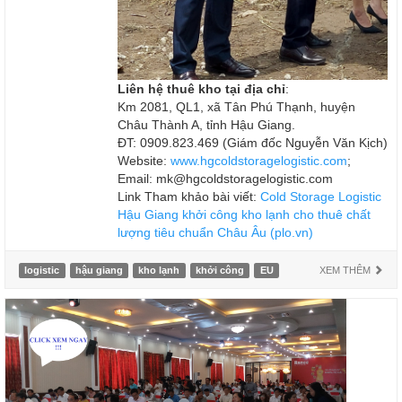
Liên hệ thuê kho tại địa chỉ
:
Km 2081, QL1, xã Tân Phú Thạnh, huyện
Châu Thành A, tỉnh Hậu Giang.
ĐT: 0909.823.469 (Giám đốc Nguyễn Văn Kịch)
Website:
www.hgcoldstoragelogistic.com
;
Email: mk@hgcoldstoragelogistic.com
Link Tham khảo bài viết:
Cold Storage Logistic
Hậu Giang khởi công kho lạnh cho thuê chất
lượng tiêu chuẩn Châu Âu (plo.vn)
logistic
hậu giang
kho lạnh
khởi công
EU
XEM THÊM