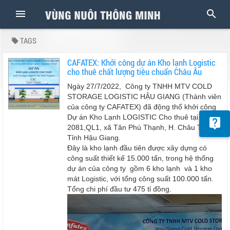
TAGS
CAFATEX: Khởi công dự án Kho lạnh Logistic
cho thuê chất lượng tiêu chuẩn Châu Âu
Ngày 27/7/2022, Công ty TNHH MTV COLD
STORAGE LOGISTIC HẬU GIANG (Thành viên
của công ty CAFATEX) đã động thổ khởi công
Dự án Kho Lạnh LOGISTIC Cho thuê tại số km
2081,QL1, xã Tân Phú Thạnh, H. Châu Thành,
Tỉnh Hậu Giang.
Đây là kho lạnh đầu tiên được xây dựng có
công suất thiết kế 15.000 tấn, trong hệ thống
dự án của công ty gồm 6 kho lạnh và 1 kho
mát Logistic, với tổng công suất 100.000 tấn.
Tổng chi phí đầu tư 475 tỉ đồng.