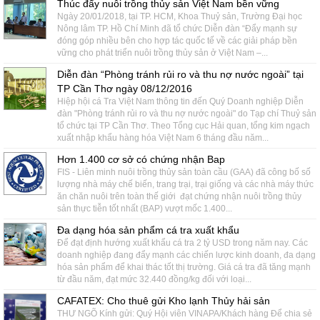
Thúc đẩy nuôi trồng thủy sản Việt Nam bền vững
Ngày 20/01/2018, tại TP. HCM, Khoa Thuỷ sản, Trường Đại học
Nông lâm TP. Hồ Chí Minh đã tổ chức Diễn đàn “Đẩy mạnh sự
đóng góp nhiều bên cho hợp tác quốc tế về các giải pháp bền
vững cho phát triển nuôi trồng thủy sản ở Việt Nam –...
Diễn đàn “Phòng tránh rủi ro và thu nợ nước ngoài” tại
TP Cần Thơ ngày 08/12/2016
Hiệp hội cá Tra Việt Nam thông tin đến Quý Doanh nghiệp Diễn
đàn "Phòng tránh rủi ro và thu nợ nước ngoài" do Tạp chí Thuỷ sản
tổ chức tại TP Cần Thơ. Theo Tổng cục Hải quan, tổng kim ngạch
xuất nhập khẩu hàng hóa Việt Nam 6 tháng đầu năm...
Hơn 1.400 cơ sở có chứng nhận Bap
FIS - Liên minh nuôi trồng thủy sản toàn cầu (GAA) đã công bố số
lượng nhà máy chế biến, trang trại, trại giống và các nhà máy thức
ăn chăn nuôi trên toàn thế giới đạt chứng nhận nuôi trồng thủy
sản thực tiễn tốt nhất (BAP) vượt mốc 1.400...
Đa dạng hóa sản phẩm cá tra xuất khẩu
Để đạt định hướng xuất khẩu cá tra 2 tỷ USD trong năm nay. Các
doanh nghiệp đang đẩy mạnh các chiến lược kinh doanh, đa dạng
hóa sản phẩm để khai thác tốt thị trường. Giá cá tra đã tăng mạnh
từ đầu năm, đạt mức 32.440 đồng/kg đối với loại...
CAFATEX: Cho thuê gửi Kho lạnh Thủy hải sản
THƯ NGÕ Kính gửi: Quý Hội viên VINAPA/Khách hàng Để chia sẻ