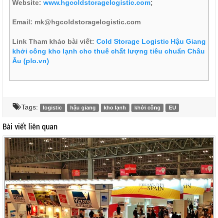
Website:
www.hgcoldstoragelogistic.com
;
Email: mk@hgcoldstoragelogistic.com
Link Tham khảo bài viết:
Cold Storage Logistic Hậu Giang
khởi công kho lạnh cho thuê chất lượng tiêu chuẩn Châu
Âu (plo.vn)
Tags:
logistic
hậu giang
kho lạnh
khởi công
EU
Bài viết liên quan