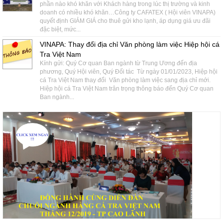
phần nào khó khăn với Khách hàng trong lúc thị trường và kinh
doanh có nhiều khó khăn…Công ty CAFATEX ( Hội viên VINAPA)
quyết định GIẢM GIÁ cho thuê gửi kho lạnh, áp dụng giá ưu đãi
đặc biệt, mức...
VINAPA: Thay đổi địa chỉ Văn phòng làm việc Hiệp hội cá
Tra Việt Nam
Kính gửi: Quý Cơ quan Ban ngành từ Trung Ương đến địa
phương, Quý Hội viên, Quý Đối tác Từ ngày 01/01/2023, Hiệp hội
cá Tra Việt Nam thay đổi Văn phòng làm việc sang địa chỉ mới.
Hiệp hội cá Tra Việt Nam trân trọng thông báo đến Quý Cơ quan
Ban ngành...