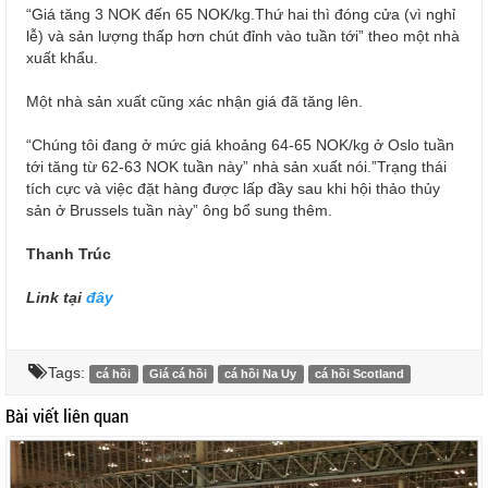
“Giá tăng 3 NOK đến 65 NOK/kg.Thứ hai thì đóng cửa (vì nghỉ
lễ) và sản lượng thấp hơn chút đỉnh vào tuần tới” theo một nhà
xuất khẩu.
Một nhà sản xuất cũng xác nhận giá đã tăng lên.
“Chúng tôi đang ở mức giá khoảng 64-65 NOK/kg ở Oslo tuần
tới tăng từ 62-63 NOK tuần này” nhà sản xuất nói.”Trạng thái
tích cực và việc đặt hàng được lấp đầy sau khi hội thảo thủy
sản ở Brussels tuần này” ông bổ sung thêm.
Thanh Trúc
Link tại
đây
Tags:
cá hồi
Giá cá hồi
cá hồi Na Uy
cá hồi Scotland
Bài viết liên quan