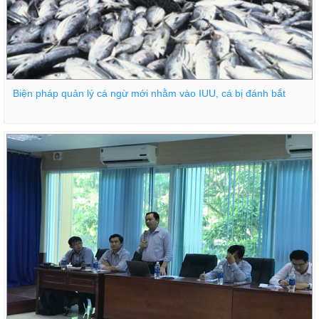
Biện pháp quản lý cá ngừ mới nhằm vào IUU, cá bị đánh bắt