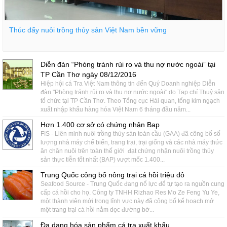
Thúc đẩy nuôi trồng thủy sản Việt Nam bền vững
Diễn đàn “Phòng tránh rủi ro và thu nợ nước ngoài” tại
TP Cần Thơ ngày 08/12/2016
Hiệp hội cá Tra Việt Nam thông tin đến Quý Doanh nghiệp Diễn
đàn "Phòng tránh rủi ro và thu nợ nước ngoài" do Tạp chí Thuỷ sản
tổ chức tại TP Cần Thơ. Theo Tổng cục Hải quan, tổng kim ngạch
xuất nhập khẩu hàng hóa Việt Nam 6 tháng đầu năm...
Hơn 1.400 cơ sở có chứng nhận Bap
FIS - Liên minh nuôi trồng thủy sản toàn cầu (GAA) đã công bố số
lượng nhà máy chế biến, trang trại, trại giống và các nhà máy thức
ăn chăn nuôi trên toàn thế giới đạt chứng nhận nuôi trồng thủy
sản thực tiễn tốt nhất (BAP) vượt mốc 1.400...
Trung Quốc công bố nông trại cá hồi triệu đô
Seafood Source - Trung Quốc đang nổ lực để tự tạo ra nguồn cung
cấp cá hồi cho họ. Công ty TNHH Rizhao Res Mo Ze Feng Yu Ye,
một thành viên mới trong lĩnh vực này đã công bố kế hoạch mở
một trang trại cá hồi nằm dọc đường bờ...
Đa dạng hóa sản phẩm cá tra xuất khẩu