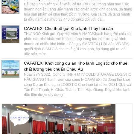
Để đạt định hướng xuất khẩu cá tra 2 tỷ USD trong năm nay. Các
doanh nghiệp đang đẩy mạnh các chiến lược kinh doanh, đa dạng
hóa sản phẩm để khai thác tốt thị trường. Giá cá tra đã tăng mạnh
từ đầu năm, đạt mức 32.440 đồng/kg đối với loại...
CAFATEX: Cho thuê gửi Kho lạnh Thủy hải sản
THƯ NGÕ Kính gửi: Quý Hội viên VINAPA/Khách hàng Để chia sẻ
phần nào khó khăn với Khách hàng trong lúc thị trường và kinh
doanh có nhiều khó khăn…Công ty CAFATEX ( Hội viên VINAPA)
quyết định GIẢM GIÁ cho thuê gửi kho lạnh, áp dụng giá ưu đãi
đặc biệt, mức...
CAFATEX: Khởi công dự án Kho lạnh Logistic cho thuê
chất lượng tiêu chuẩn Châu Âu
Ngày 27/7/2022, Công ty TNHH MTV COLD STORAGE LOGISTIC
HẬU GIANG (Thành viên của công ty CAFATEX) đã động thổ khởi
công Dự án Kho Lạnh LOGISTIC Cho thuê tại số km 2081,QL1, xã
Tân Phú Thạnh, H. Châu Thành, Tỉnh Hậu Giang. Đây là kho lạnh
đầu tiên được xây dựng...