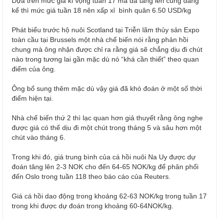
Dựa trên mức giá kì vọng tuần 17 mà đã tăng lên cũng đáng
kể thì mức giá tuần 18 nên xấp xỉ bình quân 6.50 USD/kg
Phát biểu trước hộ nuôi Scotland tại Triễn lãm thủy sản Expo
toàn cầu tại Brussels một nhà chế biến nói rằng phản hồi
chung mà ông nhận được chỉ ra rằng giá sẽ chẳng dịu đi chút
nào trong tương lai gần mặc dù nó “khá cần thiết” theo quan
điểm của ông.
Ông bổ sung thêm mặc dù vậy giá đã khó đoán ở một số thời
điểm hiện tại.
Nhà chế biến thứ 2 thì lạc quan hơn giả thuyết rằng ông nghe
được giá có thể dịu đi một chút trong tháng 5 và sâu hơn một
chút vào tháng 6.
Trong khi đó, giá trung bình của cá hồi nuôi Na Uy được dự
đoán tăng lên 2-3 NOK cho đến 64-65 NOK/kg để phân phối
đến Oslo trong tuần 118 theo báo cáo của Reuters.
Giá cá hồi dao động trong khoảng 62-63 NOK/kg trong tuần 17
trong khi được dự đoán trong khoảng 60-64NOK/kg.