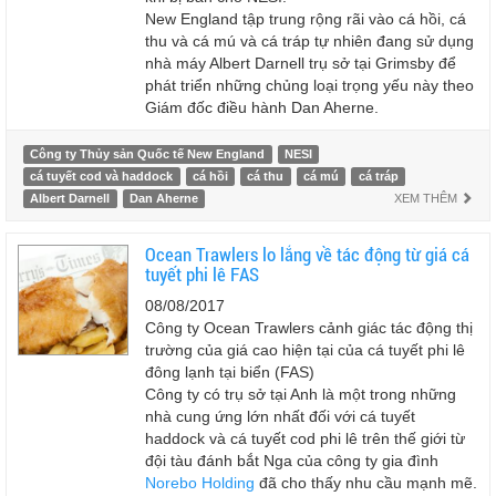
New England tập trung rộng rãi vào cá hồi, cá
thu và cá mú và cá tráp tự nhiên đang sử dụng
nhà máy Albert Darnell trụ sở tại Grimsby để
phát triển những chủng loại trọng yếu này theo
Giám đốc điều hành Dan Aherne.
Công ty Thủy sản Quốc tế New England
NESI
cá tuyết cod và haddock
cá hồi
cá thu
cá mú
cá tráp
Albert Darnell
Dan Aherne
XEM THÊM
Ocean Trawlers lo lắng về tác động từ giá cá
tuyết phi lê FAS
08/08/2017
Công ty Ocean Trawlers cảnh giác tác động thị
trường của giá cao hiện tại của cá tuyết phi lê
đông lạnh tại biển (FAS)
Công ty có trụ sở tại Anh là một trong những
nhà cung ứng lớn nhất đối với cá tuyết
haddock và cá tuyết cod phi lê trên thế giới từ
đội tàu đánh bắt Nga của công ty gia đình
Norebo Holding
đã cho thấy nhu cầu mạnh mẽ.