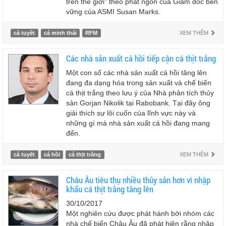
trên thế giới” theo phát ngôn của Giám đốc bền
vững của ASMI Susan Marks.
cá tuyết
cá minh thái
RFM
XEM THÊM
Các nhà sản xuất cá hồi tiếp cận cá thịt trắng
Một con số các nhà sản xuất cá hồi tăng lên
đang đa dạng hóa trong sản xuất và chế biến
cá thịt trắng theo lưu ý của Nhà phân tích thủy
sản Gorjan Nikolik tại Rabobank. Tại đây ông
giải thích sự lôi cuốn của lĩnh vực này và
những gì mà nhà sản xuất cá hồi đang mang
đến.
cá tuyết
cá hồi
cá thịt trắng
XEM THÊM
Châu Âu tiêu thụ nhiều thủy sản hơn vì nhập
khẩu cá thịt trắng tăng lên
30/10/2017
Một nghiên cứu được phát hành bởi nhóm các
nhà chế biến Châu Âu đã phát hiện rằng nhập