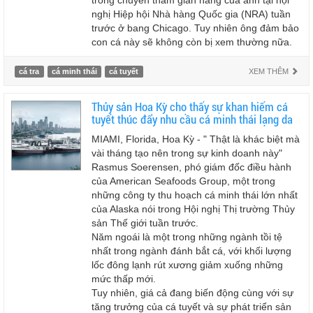
trong chuyến thăm gian hàng của anh tại hội
nghị Hiệp hội Nhà hàng Quốc gia (NRA) tuần
trước ở bang Chicago. Tuy nhiên ông đảm bảo
con cá này sẽ không còn bị xem thường nữa.
cá tra
cá minh thái
cá tuyết
XEM THÊM
Thủy sản Hoa Kỳ cho thấy sự khan hiếm cá
tuyết thúc đẩy nhu cầu cá minh thái lạng da
MIAMI, Florida, Hoa Kỳ - " Thật là khác biệt mà
vài tháng tạo nên trong sự kinh doanh này"
Rasmus Soerensen, phó giám đốc điều hành
của American Seafoods Group, một trong
những công ty thu hoạch cá minh thái lớn nhất
của Alaska nói trong Hội nghị Thị trường Thủy
sản Thế giới tuần trước.
Năm ngoái là một trong những ngành tồi tệ
nhất trong ngành đánh bắt cá, với khối lượng
lốc đông lạnh rút xương giảm xuống những
mức thấp mới.
Tuy nhiên, giá cả đang biến động cùng với sự
tăng trưởng của cá tuyết và sự phát triển sản