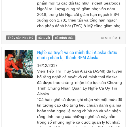
phẩm mới từ các đối tác như Trident Seafoods.
Ngoài ra, lượng cung sẽ giảm nhẹ vào năm
2018, trong khi Nga cắt giảm hạn ngạch 5,8%
xuống còn 1,781 triệu tấn và tổng hạn ngạch
cho phép đánh bắt (TAC) ở Mỹ cũng giảm nhẹ.
Thủy sản Hoa Kỳ
cá tuyết
cá minh thái
XEM THÊM
Nghề cá tuyết và cá minh thái Alaska được
chứng nhận lại thành RFM Alaska
16/12/2017
Viện Tiếp Thị Thủy Sản Alaska (ASMI) đã tuyên
bố rằng nghề cá tuyết và cá minh thái Alaska
đã được trao chứng nhận tiếp tục của Chương
Trình Chứng Nhận Quản Lý Nghề Cá Uy Tín
Alaska.
“Cả hai nghề cá được ghi nhận với một mức độ
tin tưởng cao cho từng tiêu chuẩn đánh giá mà
hoàn toàn ngoại lệ trong chính nó và xác nhận
rằng tình trạng của những nghề cá này nằm
trong số những nghề cá được quản lý tốt nhất