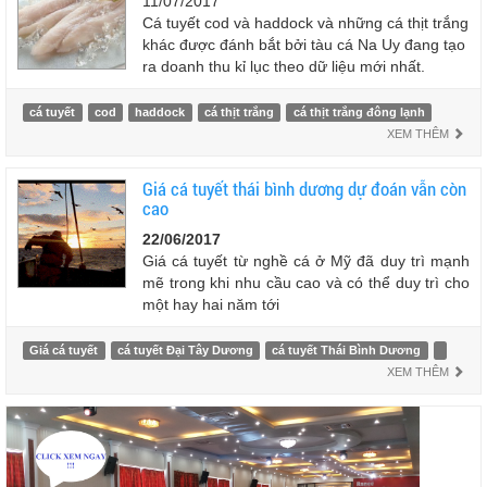
11/07/2017
Cá tuyết cod và haddock và những cá thịt trắng
khác được đánh bắt bởi tàu cá Na Uy đang tạo
ra doanh thu kỉ lục theo dữ liệu mới nhất.
cá tuyết
cod
haddock
cá thịt trắng
cá thịt trắng đông lạnh
XEM THÊM
Giá cá tuyết thái bình dương dự đoán vẫn còn
cao
22/06/2017
Giá cá tuyết từ nghề cá ở Mỹ đã duy trì mạnh
mẽ trong khi nhu cầu cao và có thể duy trì cho
một hay hai năm tới
Giá cá tuyết
cá tuyết Đại Tây Dương
cá tuyết Thái Bình Dương
XEM THÊM