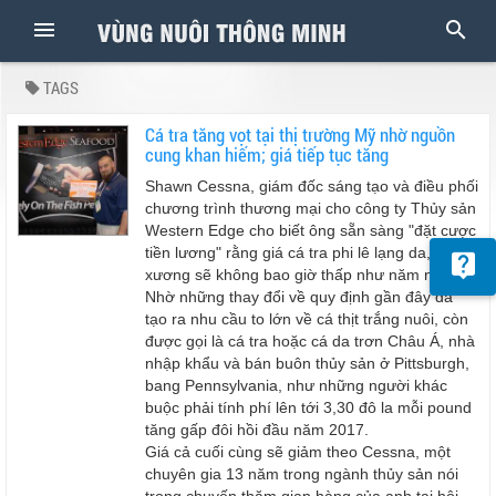
TAGS
Cá tra tăng vọt tại thị trường Mỹ nhờ nguồn
cung khan hiếm; giá tiếp tục tăng
Shawn Cessna, giám đốc sáng tạo và điều phối
chương trình thương mại cho công ty Thủy sản
Western Edge cho biết ông sẵn sàng "đặt cược
tiền lương" rằng giá cá tra phi lê lạng da, không
xương sẽ không bao giờ thấp như năm ngoái.
Nhờ những thay đổi về quy định gần đây đã
tạo ra nhu cầu to lớn về cá thịt trắng nuôi, còn
được gọi là cá tra hoặc cá da trơn Châu Á, nhà
nhập khẩu và bán buôn thủy sản ở Pittsburgh,
bang Pennsylvania, như những người khác
buộc phải tính phí lên tới 3,30 đô la mỗi pound
tăng gấp đôi hồi đầu năm 2017.
Giá cả cuối cùng sẽ giảm theo Cessna, một
chuyên gia 13 năm trong ngành thủy sản nói