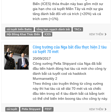
Biển (ICES) thỏa thuận này bao gồm một sự
gia hạn cho cá tuyết Miền Tây và một sự gia
tăng đánh bắt đối với cá trích (+20%) và cá
trích cơm (+1%).
cá tuyết biển Baltic
tổng hạn ngạch đánh bắt
TACs
Hội Đồng Khai Thác Biển
ICES
XEM THÊM
Công trường của Nga bắt đầu thực hiện 2 tàu
cá tuyết 70 mét
20/09/2017
Công xưởng Pella Shipyard của Nga đã bắt
đầu tiến hành đóng hai tàu cá mới cho công ty
đánh bắt cá tuyết cod và haddock
Murmanseldy 2
Theo thông cáo truyền thông từ công xưởng
này thì hai tàu cá sẽ dài 70 mét và và chiếc
đầu tiên trong số 4 tàu đánh bắt cá bằng lưới
có thể chế biến trên boong tàu cho công ty này.
cá tuyết
Pella Shipyard
FEST
XEM THÊM