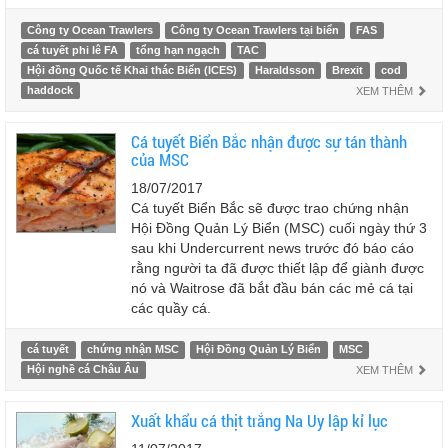
Công ty Ocean Trawlers
Công ty Ocean Trawlers tại biển
FAS
cá tuyết phi lê FA
tổng hạn ngạch
TAC
Hội đồng Quốc tế Khai thác Biển (ICES)
Haraldsson
Brexit
cod
haddock
XEM THÊM
Cá tuyết Biển Bắc nhận được sự tán thành
của MSC
18/07/2017
Cá tuyết Biển Bắc sẽ được trao chứng nhận
Hội Đồng Quản Lý Biển (MSC) cuối ngày thứ 3
sau khi Undercurrent news trước đó báo cáo
rằng người ta đã được thiết lập để giành được
nó và Waitrose đã bắt đầu bán các mẻ cá tại
các quầy cá.
cá tuyết
chứng nhận MSC
Hội Đồng Quản Lý Biển
MSC
Hội nghề cá Châu Âu
XEM THÊM
Xuất khẩu cá thịt trắng Na Uy lập kỉ lục