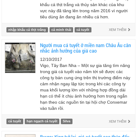
khẩu cá thịt trắng và thủy sản khác của khu
vực này đã tăng lên trong năm 2016 vì người
tiêu dùng ăn đang ăn nhiều cá hơn.
nhập khẩu cá thịt trắng
cá minh thái
cá tuyết
XEM THÊM
Người mua cá tuyết ở miền nam Châu Âu cân
nhắc ảnh hưởng của giá cao
12/10/2017
Vigo, Tây Ban Nha – Một sự gia tăng tìm năng
trong giá cá tuyết vào năm tới sẽ được các
công ty bán cung ứng trên thị trường điểm này
cảm nhận ngay lập tức trong khi các công ty
mua khối lượng lớn với những hợp đồng dài
hạn có thể ít chịu ảnh hưởng hơn trong ngắn
hạn theo các nguồn tin tại hội chợ Conxemar
vào tuần rồi.
cá tuyết
hạn ngạch cá tuyết
Silva
XEM THÊM
Burger King trở lại, giá cá tuyết cao thúc đẩy