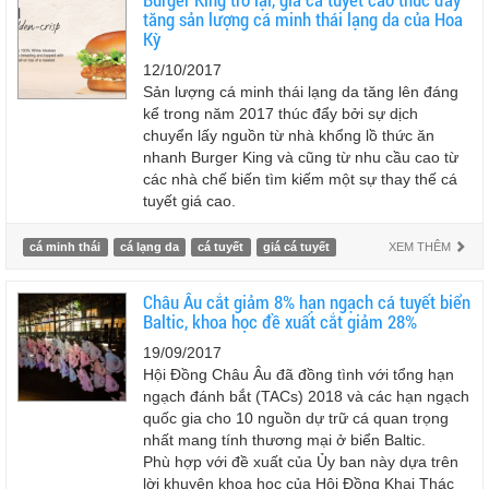
tăng sản lượng cá minh thái lạng da của Hoa
Kỳ
12/10/2017
Sản lượng cá minh thái lạng da tăng lên đáng
kể trong năm 2017 thúc đẩy bởi sự dịch
chuyển lấy nguồn từ nhà khổng lồ thức ăn
nhanh Burger King và cũng từ nhu cầu cao từ
các nhà chế biến tìm kiếm một sự thay thế cá
tuyết giá cao.
cá minh thái
cá lạng da
cá tuyết
giá cá tuyết
XEM THÊM
Châu Âu cắt giảm 8% hạn ngạch cá tuyết biển
Baltic, khoa học đề xuất cắt giảm 28%
19/09/2017
Hội Đồng Châu Âu đã đồng tình với tổng hạn
ngạch đánh bắt (TACs) 2018 và các hạn ngạch
quốc gia cho 10 nguồn dự trữ cá quan trọng
nhất mang tính thương mại ở biển Baltic.
Phù hợp với đề xuất của Ủy ban này dựa trên
lời khuyên khoa học của Hội Đồng Khai Thác