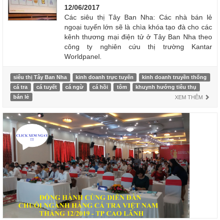
12/06/2017
Các siêu thị Tây Ban Nha: Các nhà bán lẻ
ngoại tuyến lớn sẽ là chìa khóa tạo đà cho các
kênh thương mại điện tử ở Tây Ban Nha theo
công ty nghiên cứu thị trường Kantar
Worldpanel.
siêu thị Tây Ban Nha
kinh doanh trực tuyến
kinh doanh truyền thống
cá tra
cá tuyết
cá ngừ
cá hồi
tôm
khuynh hướng tiêu thụ
bán lẻ
XEM THÊM