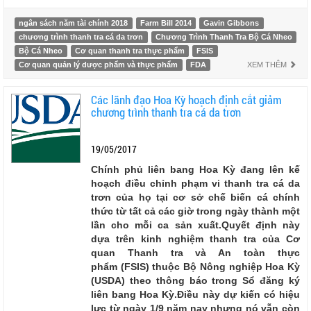
ngân sách năm tài chính 2018
Farm Bill 2014
Gavin Gibbons
chương trình thanh tra cá da trơn
Chương Trình Thanh Tra Bộ Cá Nheo
Bộ Cá Nheo
Cơ quan thanh tra thực phẩm
FSIS
Cơ quan quản lý dược phẩm và thực phẩm
FDA
XEM THÊM
Các lãnh đạo Hoa Kỳ hoạch định cắt giảm
chương trình thanh tra cá da trơn
19/05/2017
Chính phủ liên bang Hoa Kỳ đang lên kế
hoạch điều chỉnh phạm vi thanh tra cá da
trơn của họ tại cơ sở chế biến cá chính
thức từ tất cả các giờ trong ngày thành một
lần cho mỗi ca sản xuất.Quyết định này
dựa trên kinh nghiệm thanh tra của Cơ
quan Thanh tra và An toàn thực
phẩm (FSIS) thuộc Bộ Nông nghiệp Hoa Kỳ
(USDA) theo thông báo trong Sổ đăng ký
liên bang Hoa Kỳ.Điều này dự kiến có hiệu
lực từ ngày 1/9 năm nay nhưng nó vẫn còn