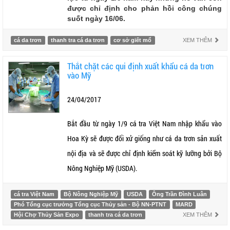
được chỉ định cho phản hồi công chúng
suốt ngày 16/06.
cá da trơn
thanh tra cá da trơn
cơ sở giết mổ
XEM THÊM
Thắt chặt các qui định xuất khẩu cá da trơn
vào Mỹ
24/04/2017
Bắt đầu từ ngày 1/9 cá tra Việt Nam nhập khẩu vào
Hoa Kỳ sẽ được đối xử giống như cá da trơn sản xuất
nội địa và sẽ được chỉ định kiểm soát kỹ lưỡng bởi Bộ
Nông Nghiệp Mỹ (USDA).
cá tra Việt Nam
Bộ Nông Nghiệp Mỹ
USDA
Ông Trần Đình Luân
Phó Tổng cục trưởng Tổng cục Thủy sản - Bộ NN-PTNT
MARD
Hội Chợ Thủy Sản Expo
thanh tra cá da trơn
XEM THÊM