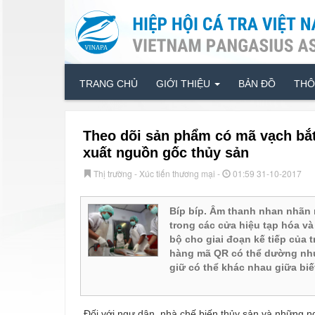
TRANG CHỦ
GIỚI THIỆU
BẢN ĐỒ
THÔ
Theo dõi sản phẩm có mã vạch bắ
xuất nguồn gốc thủy sản
Thị trường - Xúc tiến thương mại -
01:59 31-10-2017
Bíp bíp. Âm thanh nhan nhãn n
trong các cửa hiệu tạp hóa và
bộ cho giai đoạn kế tiếp của 
hàng mã QR có thể dường nh
giữ có thể khác nhau giữa bi
Đối với ngư dân, nhà chế biến thủy sản và những ng