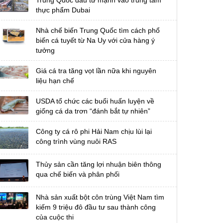
Trung Quốc đầu tư mạnh vào trung tâm
thực phẩm Dubai
Nhà chế biến Trung Quốc tìm cách phổ
biến cá tuyết từ Na Uy với cửa hàng ý
tưởng
Giá cá tra tăng vọt lần nữa khi nguyên
liệu hạn chế
USDA tổ chức các buổi huấn luyện về
giống cá da trơn “đánh bắt tự nhiên”
Công ty cá rô phi Hải Nam chịu lùi lại
công trình vùng nuôi RAS
Thủy sản cần tăng lợi nhuận biên thông
qua chế biến và phân phối
Nhà sản xuất bột côn trùng Việt Nam tìm
kiếm 9 triệu đô đầu tư sau thành công
của cuộc thi