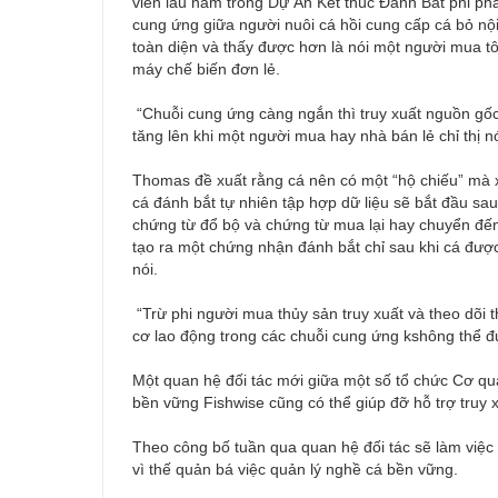
viên lâu năm trong Dự Án Kết thúc Đánh Bắt phi phá
cung ứng giữa người nuôi cá hồi cung cấp cá bỏ nộ
toàn diện và thấy được hơn là nói một người mua t
máy chế biến đơn lẻ.
“Chuỗi cung ứng càng ngắn thì truy xuất nguồn gố
tăng lên khi một người mua hay nhà bán lẻ chỉ thị n
Thomas đề xuất rằng cá nên có một “hộ chiếu” mà x
cá đánh bắt tự nhiên tập hợp dữ liệu sẽ bắt đầu sa
chứng từ đổ bộ và chứng từ mua lại hay chuyển đến
tạo ra một chứng nhận đánh bắt chỉ sau khi cá đượ
nói.
“Trừ phi người mua thủy sản truy xuất và theo dõi
cơ lao động trong các chuỗi cung ứng kshông thể đ
Một quan hệ đối tác mới giữa một số tổ chức Cơ qua
bền vững Fishwise cũng có thể giúp đỡ hỗ trợ truy 
Theo công bố tuần qua quan hệ đối tác sẽ làm việc 
vì thế quản bá việc quản lý nghề cá bền vững.