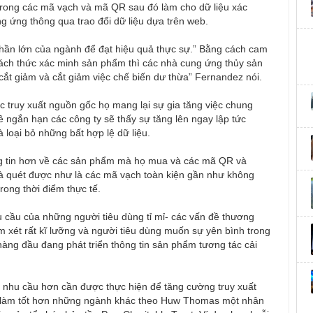
 trong các mã vạch và mã QR sau đó làm cho dữ liệu xác
g ứng thông qua trao đổi dữ liệu dựa trên web.
ần lớn của ngành để đạt hiệu quả thực sự.” Bằng cách cam
 cách thức xác minh sản phẩm thì các nhà cung ứng thủy sản
 cắt giảm và cắt giảm việc chế biến dư thừa” Fernandez nói.
c truy xuất nguồn gốc họ mang lại sự gia tăng việc chung
ề ngắn hạn các công ty sẽ thấy sự tăng lên ngay lập tức
à loại bỏ những bất hợp lệ dữ liệu.
ng tin hơn về các sản phẩm mà họ mua và các mã QR và
và quét được như là các mã vạch toàn kiện gần như không
rong thời điểm thực tế.
 cầu của những người tiêu dùng tỉ mỉ- các vấn đề thương
 xét rất kĩ lưỡng và người tiêu dùng muốn sự yên bình trong
àng đầu đang phát triển thông tin sản phẩm tương tác cải
 nhu cầu hơn cần được thực hiện để tăng cường truy xuất
ng làm tốt hơn những ngành khác theo Huw Thomas một nhân