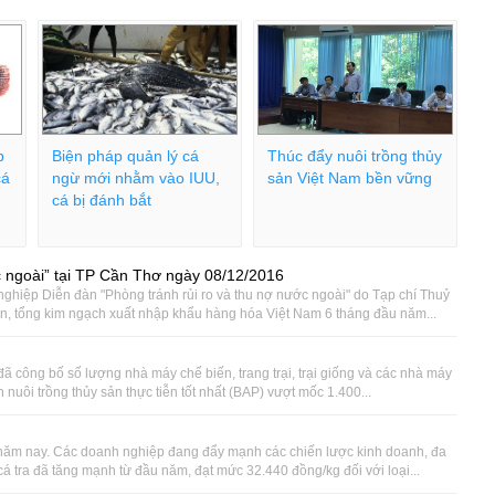
p
Biện pháp quản lý cá
Thúc đẩy nuôi trồng thủy
cá
ngừ mới nhằm vào IUU,
sản Việt Nam bền vững
cá bị đánh bắt
c ngoài” tại TP Cần Thơ ngày 08/12/2016
nghiệp Diễn đàn "Phòng tránh rủi ro và thu nợ nước ngoài" do Tạp chí Thuỷ
n, tổng kim ngạch xuất nhập khẩu hàng hóa Việt Nam 6 tháng đầu năm...
đã công bố số lượng nhà máy chế biến, trang trại, trại giống và các nhà máy
 nuôi trồng thủy sản thực tiễn tốt nhất (BAP) vượt mốc 1.400...
g năm nay. Các doanh nghiệp đang đẩy mạnh các chiến lược kinh doanh, đa
cá tra đã tăng mạnh từ đầu năm, đạt mức 32.440 đồng/kg đối với loại...