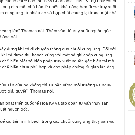
p của tổ chức bảo tồn Pew Charitable Trust. Ví dụ như chuỗi
i tạng cho một nhà bán lẻ nhiều khả năng hơn được truy xuất
ôm cung ứng từ nhiều ao và hợp nhất chúng lại trong một nhà
c càng lớn” Thomas nói. Thêm vào đó truy xuất nguồn gốc
ó ông nói.
ây dựng khi cá di chuyển thông qua chuỗi cung ứng. Đối với
u khi cá được thu hoạch cùng với một sổ ghi chép cung ứng
 chế biến.Một số biện pháp truy xuất nguồn gốc hiện tại mà
c chế biến chưa phù hợp và cho phép chứng từ gian lận ông
 thủy sản của họ không thì sự bền vững môi trường và nguy
ược giải quyết” Thomas nói.
n phát triển quốc tế Hoa Kỳ và tập đoàn tư vấn thủy sản
xuất nguồn gốc.
để cải tiến minh bạch trong các chuỗi cung ứng thủy sản và