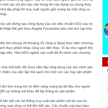
m bớt các chi phí hậu cần trong khi xây dựng sự chung thủy
nhà lập pháp thì truy xuất nguồn gốc mang lại một công cụ
pháp.
thủy sản đứng sau công dụng của các tiêu chuẩn GS1 của nó
i khắp thế giới theo Angela Fernandez phó chủ tịch tạp hóa
 tiến lớn nhưng chỉ khoảng 25 công ty đang thực hiện chương
ành thực phẩm khác cũng xúc tiến theo. Ví dụ như ngành thịt
hập niên. Hơn 65% ngành sản xuất đã thi hành các chương
c nhà chế biến đã chưa nắm lấy công dụng của xác minh sản
ự nhiên của việc lập mã vạch cho môt con các hay sản phẩm
 tồn kho trong khi có tiềm năng mang lại dữ liệu cho người
ã QR và những mã khác để lấy thông tin sản phẩm.
 liên kết các hệ thống truy xuất sản phẩm nội bộ của họ
ương mại cũng có thể liên kết vào. Các chuẩn này bao hàm