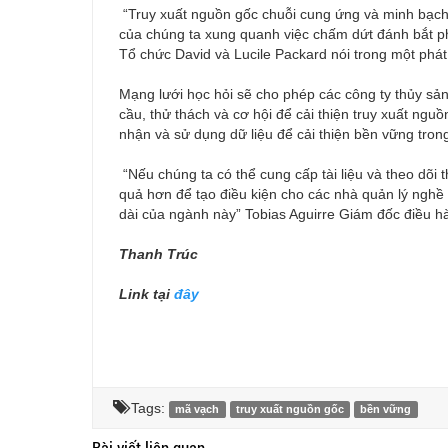
“Truy xuất nguồn gốc chuỗi cung ứng và minh bạch 
của chúng ta xung quanh việc chấm dứt đánh bắt ph
Tổ chức David và Lucile Packard nói trong một phát
Mạng lưới học hỏi sẽ cho phép các công ty thủy sả
cầu, thử thách và cơ hội để cải thiện truy xuất nguồn
nhận và sử dụng dữ liệu để cải thiện bền vững tron
“Nếu chúng ta có thể cung cấp tài liệu và theo dõi
quả hơn để tạo điều kiện cho các nhà quản lý nghề 
dài của ngành này” Tobias Aguirre Giám đốc điều h
Thanh Trúc
Link tại
đây
Tags:
mã vạch
truy xuất nguồn gốc
bền vững
Bài viết liên quan