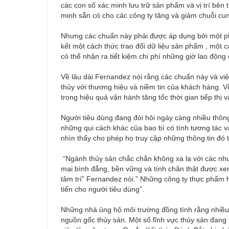
các con số xác minh lưu trữ sản phẩm và vị trí bên
minh sẵn có cho các công ty tăng và giảm chuỗi cun
Nhưng các chuẩn này phải được áp dụng bởi một ph
kết một cách thức trao đổi dữ liệu sản phẩm , một
có thể nhận ra tiết kiệm chi phí những giờ lao động
Về lâu dài Fernandez nói rằng các chuẩn này và việ
thủy với thương hiệu và niềm tin của khách hàng. V
trong hiệu quả vận hành tăng tốc thời gian tiếp thị v
Người tiêu dùng đang đòi hỏi ngày càng nhiều thô
những qui cách khác của bao bì có tính tương tác 
nhìn thấy cho phép họ truy cập những thông tin đó t
“Ngành thủy sản chắc chắn không xa lạ với các nhu
mại bình đẳng, bền vững và tính chân thật được xem
tâm trí” Fernandez nói.” Những công ty thực phẩm h
tiến cho người tiêu dùng”.
Những nhà ủng hộ môi trường đồng tình rằng nhiều
nguồn gốc thủy sản. Một số lĩnh vực thủy sản đa