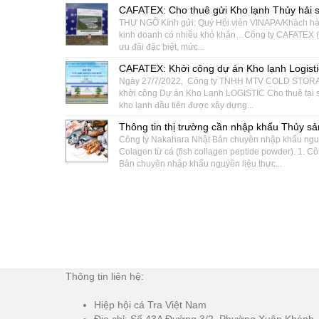
CAFATEX: Cho thuê gửi Kho lạnh Thủy hải 
THƯ NGÕ Kính gửi: Quý Hội viên VINAPA/Khách hàng
kinh doanh có nhiều khó khăn…Công ty CAFATEX ( H
ưu đãi đặc biệt, mức...
CAFATEX: Khởi công dự án Kho lạnh Logisti
Ngày 27/7/2022, Công ty TNHH MTV COLD STORAG
khởi công Dự án Kho Lạnh LOGISTIC Cho thuê tại 
kho lạnh đầu tiên được xây dựng...
Thông tin thị trường cần nhập khẩu Thủy s
Công ty Nakahara Nhật Bản chuyên nhập khẩu nguy
Colagen từ cá (fish collagen peptide powder). 1. 
Bản chuyên nhập khẩu nguyên liệu thực...
Thông tin liên hệ:
Hiệp hội cá Tra Việt Nam