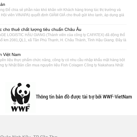
sản
 Để chia sẻ phần nào khó khăn với Khách hàng trong lúc thị trường và
ội viên VINAPA) quyết định GIẢM GIÁ cho thuê gửi kho lạnh, áp dụng giá
c cho thuê chất lượng tiêu chuẩn Châu Âu
E LOGISTIC HẬU GIANG (Thành viên của công ty CAFATEX) đã động thổ
số km 2081,QL1, xã Tân Phú Thạnh, H. Châu Thành, Tỉnh Hậu Giang. Đây là
ản Việt Nam
ên liệu thực phẩm chức năng, công ty có nhu cầu nhập khẩu mặt hàng bột
Công ty Nhật Bản cần mua nguyên liệu Fish Colagen Công ty Nakahara Nhật
Thông tin bản đồ được tài trợ bởi WWF-VietNam