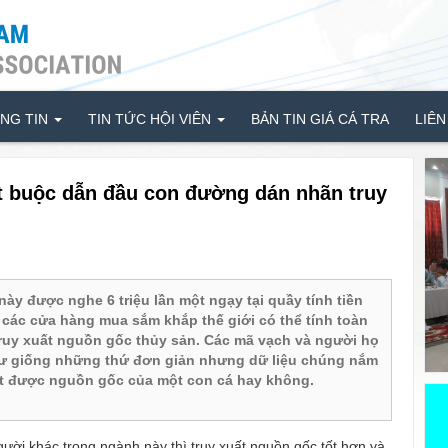
NG TIN
TIN TỨC HỘI VIÊN
BẢN TIN GIÁ CÁ TRA
LIÊN
t buộc dẫn đầu con đường dán nhãn truy
ày được nghe 6 triệu lần một ngạy tại quầy tính tiền
 các cửa hàng mua sắm khắp thế giới có thể tính toàn
truy xuất nguồn gốc thủy sản. Các mã vạch và người họ
ư giống những thứ đơn giản nhưng dữ liệu chúng nắm
ết được nguồn gốc của một con cá hay không.
ười khác trong ngành này thì truy xuất nguồn gốc tốt hơn và