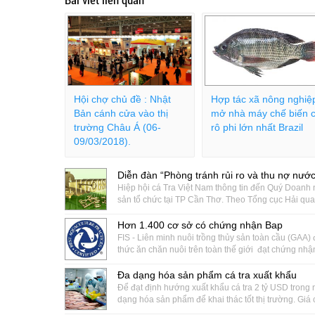
Hội chợ chủ đề : Nhật
Hợp tác xã nông nghiệ
Bản cánh cửa vào thị
mở nhà máy chế biến 
trường Châu Á (06-
rô phi lớn nhất Brazil
09/03/2018).
Diễn đàn “Phòng tránh rủi ro và thu nợ nướ
Hiệp hội cá Tra Việt Nam thông tin đến Quý Doanh 
sản tổ chức tại TP Cần Thơ. Theo Tổng cục Hải qua
Hơn 1.400 cơ sở có chứng nhận Bap
FIS - Liên minh nuôi trồng thủy sản toàn cầu (GAA) 
thức ăn chăn nuôi trên toàn thế giới đạt chứng nhận
Đa dạng hóa sản phẩm cá tra xuất khẩu
Để đạt định hướng xuất khẩu cá tra 2 tỷ USD tron
dạng hóa sản phẩm để khai thác tốt thị trường. Giá 